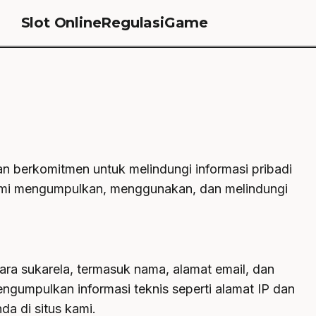
Slot Online
Regulasi
Game
n berkomitmen untuk melindungi informasi pribadi
kami mengumpulkan, menggunakan, dan melindungi
ra sukarela, termasuk nama, alamat email, dan
mengumpulkan informasi teknis seperti alamat IP dan
a di situs kami.