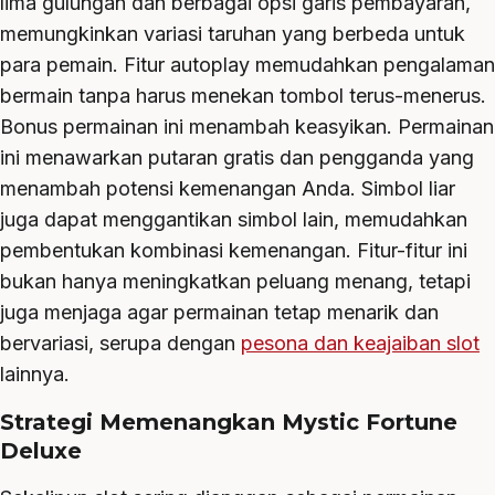
lima gulungan dan berbagai opsi garis pembayaran,
memungkinkan variasi taruhan yang berbeda untuk
para pemain. Fitur autoplay memudahkan pengalaman
bermain tanpa harus menekan tombol terus-menerus.
Bonus permainan ini menambah keasyikan. Permainan
ini menawarkan putaran gratis dan pengganda yang
menambah potensi kemenangan Anda. Simbol liar
juga dapat menggantikan simbol lain, memudahkan
pembentukan kombinasi kemenangan. Fitur-fitur ini
bukan hanya meningkatkan peluang menang, tetapi
juga menjaga agar permainan tetap menarik dan
bervariasi, serupa dengan
pesona dan keajaiban slot
lainnya.
Strategi Memenangkan Mystic Fortune
Deluxe