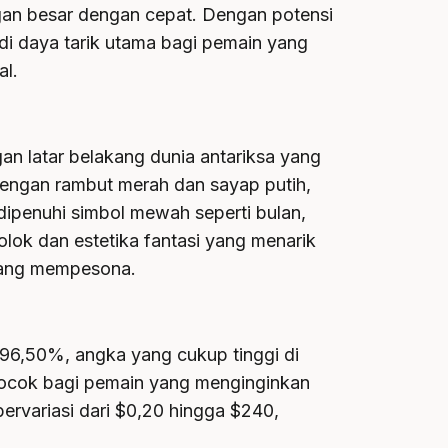
n besar dengan cepat. Dengan potensi
adi daya tarik utama bagi pemain yang
l.
gan latar belakang dunia antariksa yang
dengan rambut merah dan sayap putih,
ipenuhi simbol mewah seperti bulan,
olok dan estetika fantasi yang menarik
yang mempesona.
r 96,50%, angka yang cukup tinggi di
ni cocok bagi pemain yang menginginkan
bervariasi dari $0,20 hingga $240,