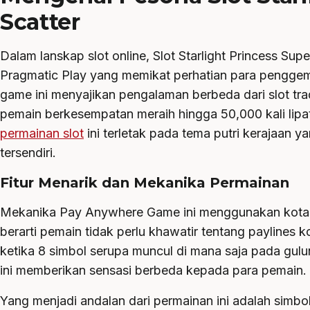
Scatter
Dalam lanskap slot online, Slot Starlight Princess Sup
Pragmatic Play yang memikat perhatian para pengge
game ini menyajikan pengalaman berbeda dari slot tradi
pemain berkesempatan meraih hingga 50,000 kali lipat 
permainan slot
ini terletak pada tema putri kerajaan
tersendiri.
Fitur Menarik dan Mekanika Permainan
Mekanika Pay Anywhere Game ini menggunakan kotak
berarti pemain tidak perlu khawatir tentang paylines
ketika 8 simbol serupa muncul di mana saja pada gul
ini memberikan sensasi berbeda kepada para pemain.
Yang menjadi andalan dari permainan ini adalah simbol 