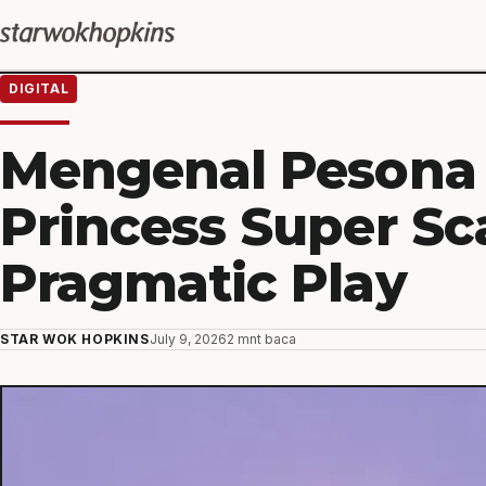
DIGITAL
Slot Online
Pencarian
Mengenal Pesona S
Regulasi
Princess Super Sca
Game
Pragmatic Play
STAR WOK HOPKINS
July 9, 2026
2 mnt baca